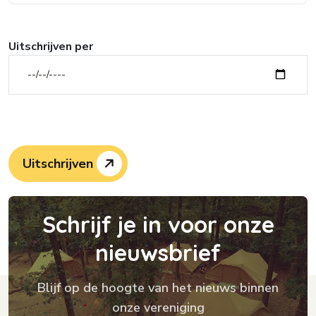
Uitschrijven per
Uitschrijven
S
c
h
r
i
j
f
j
e
i
n
v
o
o
r
o
n
z
e
n
i
e
u
w
s
b
r
i
e
f
Blijf op de hoogte van het nieuws binnen
onze vereniging