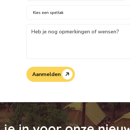
Aanmelden
f
j
e
i
n
v
o
o
r
o
n
z
e
n
i
e
u