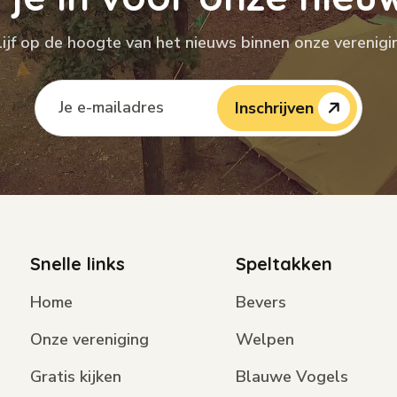
lijf op de hoogte van het nieuws binnen onze verenigi
Inschrijven
Snelle links
Speltakken
Home
Bevers
Onze vereniging
Welpen
Gratis kijken
Blauwe Vogels