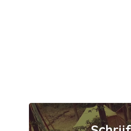
S
c
h
r
i
j