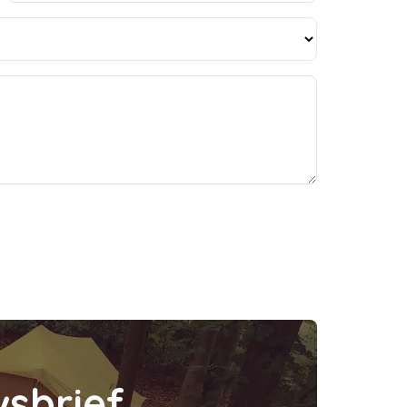
w
s
b
r
i
e
f