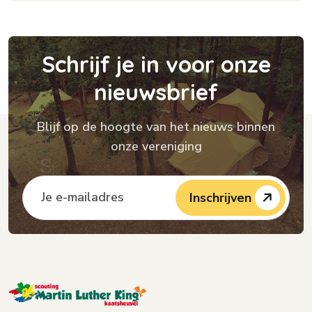
S
c
h
r
i
j
f
j
e
i
n
v
o
o
r
o
n
z
e
n
i
e
u
w
s
b
r
i
e
f
Blijf op de hoogte van het nieuws binnen
onze vereniging
Inschrijven