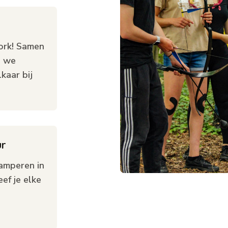
ork! Samen
n we
kaar bij
ur
amperen in
eef je elke