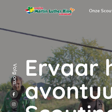
Onze Scou
E
r
v
a
a
r
Volg ons:
a
v
o
n
t
u