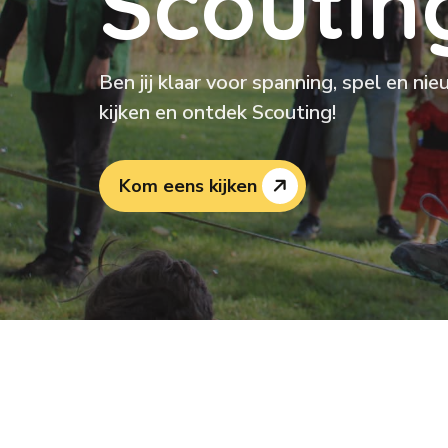
S
c
o
u
t
i
n
Ben jij klaar voor spanning, spel en ni
kijken en ontdek Scouting!
Kom eens kijken