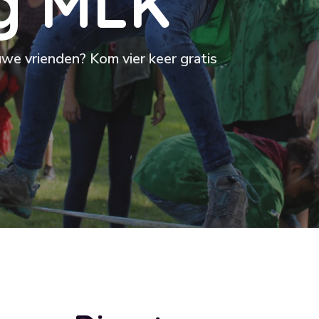
g
M
L
K
euwe vrienden? Kom vier keer gratis