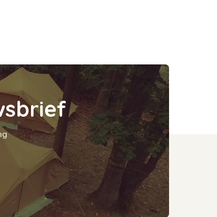
w
s
b
r
i
e
f
ng