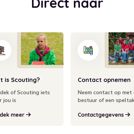
D
i
r
e
c
t
n
a
a
r
 is Scouting?
Contact opnemen
dek of Scouting iets
Neem contact op met 
 jou is
bestuur of een spelta
dek meer
Contactgegevens