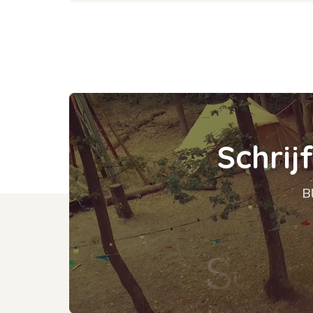
S
c
h
r
i
j
B