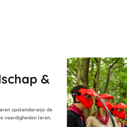
d
s
c
h
a
p
&
geren spelenderwijs de
e vaardigheden leren.