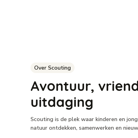
Over Scouting
A
v
o
n
t
u
u
r
,
v
r
i
e
n
u
i
t
d
a
g
i
n
g
Scouting is de plek waar kinderen en jon
natuur ontdekken, samenwerken en nieuw