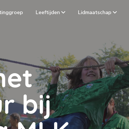
tinggroep
Leeftijden
Lidmaatschap
h
e
t
u
r
b
i
j