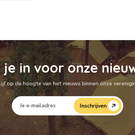
f
j
e
i
n
v
o
o
r
o
n
z
e
n
i
e
u
lijf op de hoogte van het nieuws binnen onze verenigi
Inschrijven